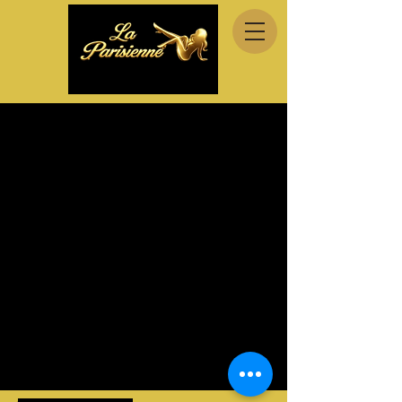
NEON 80’s-90’s
Horário e local
13 de jun. de 2026, 22:30
La Parisienne Club | Swing & Liberal | B,
Av. Imac. Conceição 407, 4710-820
Adaúfe, Portugal